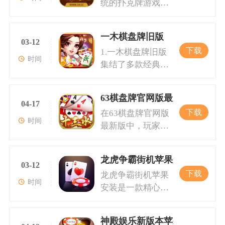
统的扑克牌游戏，
戏全方位数字化，
变化多端，乐趣无
戏的玩家，也能轻
以其独特的对战规
使玩家能够无论何
穷。对于新手玩
松上手。游戏的在
则而广受欢迎。在
时何地都能享受游
家，游戏内还贴心
线客服系统随时为
一木棋盘牌旧版
每位玩家将拥有三
戏的乐趣。官网版
03-12
提供了详细的玩法
您答疑解惑，确保
下载
1.一木棋盘牌旧版
张牌，根据牌面的
并安装后，用户即
指南和规则说明，
您能在最佳状态下
时间
集结了多款经典的
大小进行比拼，以
可体验丰富的游戏
让你轻松成为麻将
进行游戏。游戏特
游戏，其中的十点
获得最终的胜利。
功能。平台特别设
高手。2.游戏以细
色1.金币系统：在
半是被广泛喜爱的
该游戏的独特之处
计了针对性的规则
腻的画质、流畅的
金币是重要的虚拟
63棋盘牌官网版最新版
一种纸牌游戏，其
在于玩家需要在有
04-17
和玩法，使经典游
操作以及丰富的社
货币，玩家可以通
下载
在63棋盘牌官网版
核心在于玩家通过
限的牌面信息下进
戏焕发新的生命
交互动功能赢得了
过对战赢得金币并
时间
最新版中，玩家可
加牌的方式，尽量
行策略性思考和金
力，吸引各年龄段
广大玩家的喜爱。
用于游戏比赛、充
以接触到丰富的棋
让手中的牌点数接
币，以此来决定是
的游戏爱好者。2.
不论你是想要单机
值礼包兑换等。游
盘牌类型。十点半
近或达到十点半，
否继续游戏或选择
三公是一款不仅在
练习还是与好友交
戏内的每日签到和
龙虎争霸街机苹果安装
是一种简单易学但
但不能超过。游戏
03-12
放弃。这种结合了
中国广泛流行的扑
流切磋，都能在这
任务系统让玩
下载
龙虎争霸街机苹果
技巧性很强的纸牌
中基于传统扑克玩
运气与策略的玩
克牌游戏，也因其
款游戏中找到合适
时间
安装是一款精心打
游戏，玩家需要在
法的拖拉机也备受
法，使得炸金花成
简单易学的规则而
的方式。游戏不仅
造的手机游戏。它
不断加牌过程中尽
欢迎，它是两副牌
为了一项极具挑战
深受玩家喜爱。在
是棋艺的比拼，更
在保留传统龙虎斗
量避免超过点数十
的四人对抗游戏，
性和趣味性的扑克
开元娱乐平台上，
是你展示智慧与策
神殿娱乐新版本苹果