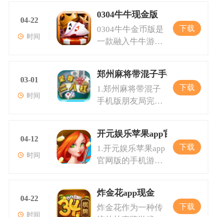
0304牛牛现金版
04-22
下载
0304牛牛金币版是
时间
一款融入牛牛游戏
经典元素的手机游
戏，拥有丰富的玩
郑州麻将带混子手机版朋友局
法和精致的画面，
03-01
下载
1.郑州麻将带混子
使玩家仿佛置身于
时间
手机版朋友局完美
真实的游戏室。游
再现了郑州地方麻
戏中的核心娱乐项
将的玩法规则，玩
目是炸弹牛和牛
开元娱乐苹果app官网版安装
家可以自由选择自
二，这两个玩法不
04-12
下载
1.开元娱乐苹果app
摸或者胡牌的策
仅考验玩家的策略
时间
官网版的手机游戏
略，进行激烈而刺
与技术，也为游戏
是一款涵盖各类游
激的对局。游戏支
增加了不少趣味性
戏的综合游戏平
持多人在线竞技，
和挑战性。新手引
炸金花app现金
台。这款应用专注
并且增添了混子牌
04-22
导非常细致，即使
下载
炸金花作为一种传
于将传统游戏类游
玩法，让游戏更加
是第一次玩牛牛游
时间