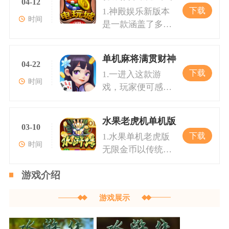
玩法基础上，融入
点半，这种游戏非
04-12
讲究配合与战略。
游戏。炸金花app
玩家可以参与三公
略的舞台。游戏特
下载
1.神殿娱乐新版本
了现代街机元素，
常考验玩家的记忆
2.对于喜欢游戏大
金币则完美地将这
的线上对战，不论
时间
是一款涵盖了多种
使玩家能够感受到
力和判断力。在拖
厅元素的玩家，
一游戏带到了移动
是想挑战自己的极
经典游戏玩法的手
更为刺激的牌面比
拉机玩家要通过牌
777水果机则提供
端，让玩家可以随
限，还是想与好友
机游戏，特别是在
较和丰厚的彩池奖
型组合和策略思
了更为刺激的体
时随地地体验炸金
一决高下，都能在
单机麻将满贯财神手机版
中国传统文化背景
金。这款游戏采用
04-22
考，与其他游戏者
验。这款游戏模拟
花的魅力。游戏特
这里找到乐趣
下载
1.一进入这款游
下的创新尝试令人
了最新的图形技术
对抗，争取得到更
了现实中的单机老
色1.同花色功能：
时间
戏，玩家便可感受
印象深刻。游戏中
和动画效果，确保
多的牌权。777水
虎玩法，通过旋转
基于传统的炸金花
到浓厚的麻将氛
汇集了扑克牌、麻
玩家在享受游戏的
果机则是一种轻松
滚轮来争取幸运奖
规则，炸金花app
围。游戏界面简洁
将以及独具特色的
能够体验到视觉上
休闲的拉霸游戏，
励，简单易上手但
金币提供了更加丰
水果老虎机单机版无限金币
而不失精美，吸引
水浒传主题游戏。
03-10
的震撼。游戏包含
以图案组合获得奖
却充满挑战。金币
富的玩法。同
下载
1.水果单机老虎版
了众多麻将爱好者
玩家可以选择不同
多种游戏模式，无
励，充满了随机性
和上下游戏币系统
时间
无限金币以传统的
的关注。游戏中包
的游戏模式，享受
论是单机还是联网
和趣味性。游戏特
让玩家在对局中能
水果老虎机为基
含多种玩法，包括
丰富多样的游戏乐
对战，都能满足不
色1.多样化的游戏
够直观地管理自己
游戏介绍
础，采用了逼真的
传统麻将、经典单
趣与挑战。2.游戏
同玩家的需求。特
选择：涵盖各种游
的财富，使游戏更
画面设计和流畅的
机老虎、777单机
内置了上下游戏币
别是vip专属福利，
戏，满足不同玩家
富策略及趣味性。
游戏展示
操作界面，使玩家
老虎和水果机等。
的功能，使得玩家
更是让玩家有动动
需求，不再局限于
仿佛置身于真实的
每种玩法都有独特
可以在游戏中自由
力争夺更高的牌面
单一的游戏。2.金
电玩娱乐场中。玩
的规则，玩家需要
上下游戏币，不仅