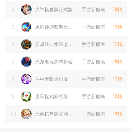
4
大神棋盘牌正式版
手游新服表
详情
5
水浒传游戏电玩苹
手游新服表
详情
6
果版
安卓经典水果老虎
手游新服表
详情
7
机单机版免费
天龙电玩森林舞会
手游新服表
详情
8
斗牛无限金币版
手游新服表
详情
9
贵阳捉鸡麻将版
手游新服表
详情
10
无他棋盘牌官网版
手游新服表
详情
最新版