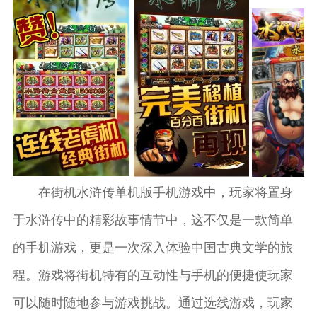
比较排名。游戏特
币流通机制：通过
家通过上下游戏
根据游戏提示来进
提高了游戏的趣味
色1.龙虎斗牌面比
上下游戏币，让玩
币，进行划拨押
行操作。2.在麻将
性，也让玩家可以
较：游戏中最引人
家能够体验到一
注，启动旋转按
玩法中，玩家需要
根据自身情况进行
入胜的部分莫过于
钮，等待结果。游
通过上下游戏币来
风险控制。游戏每
龙虎斗牌面比较。
戏提供了一种简单
进行牌面的操作，
日签到、注册送礼
玩家可以通过下注
直接的刺激体验，
实现牌技和策略的
包等多种奖励机制
来比较虎牌和龙牌
通过组合不同水果
结合。在单机老虎
为用户带来了更多
的大小，简
图案来获得金币奖
玩法中，则需要计
的福利。游戏特色
励。2.游戏中设有
算复合倍数，通过
1.创新的水浒传主
多种不同的老虎机
策略性地选择不同
题：游戏将中国经
机型，每一款均有
在街机水浒传单机版手机游戏中，玩家将置身
的下注方式来提高
典名著水浒传融入
独特的赔游戏币和
胜率。游戏特色1.
到游戏玩法
于水浒传中的精彩故事情节中，这不仅是一款简单
奖励机制，这使得
多倍数玩法：游戏
游戏过程更加多样
独特的复合倍数设
的手机游戏，更是一次深入体验中国古典文学的旅
化和富有挑战性。
置让玩家能获得更
程。游戏将街机特有的互动性与手机的便捷使玩家
游戏还引入了多种
高的奖励，体验丰
福利机制，例如每
富的策略性，
可以随时随地参与游戏挑战。通过选线游戏，玩家
日签到、任务挑战