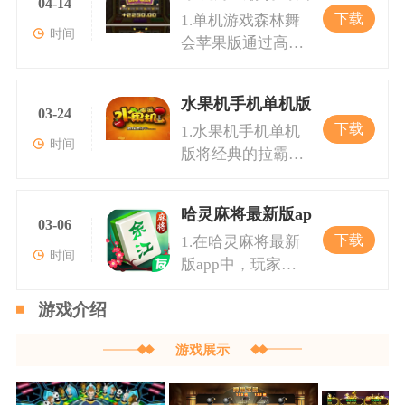
传统的纸牌游戏还
任务，玩家可以赚
04-14
拉霸游戏的魅力所
取丰厚的奖励。游
最强的牌组进行对
进的防作假技术
下载
1.单机游戏森林舞
是现代化的电子游
取金币，收获金币
在。2.游戏设置了
戏特色1.飞盘玩
抗。游戏支持从2
时间
会苹果版通过高清
艺项目，均可在此
雨，还有机会挑战
多种丰富任务，满
法：飞盘游戏一直
到9名玩家参与，
的画质、流畅的动
找到。游戏将现代
各种高难度游戏模
足不同玩家的挑战
以来都是打发闲暇
倍增加游戏的竞争
画和独特的游戏音
科技与传统游戏完
式。游戏中还有四
需求。完成指定任
时间的好选择。这
与策略深度。3.斗
水果机手机单机版
效，使玩家仿佛置
美结合，为玩家呈
03-24
带三、飞机带翅膀
务后，玩家可以获
款游戏不仅保留了
地主是中国广为
下载
1.水果机手机单机
身于一个真实的森
现一个既具挑战性
等特色玩法，让玩
得各种奖励，包括
经典飞盘的玩法，
时间
版将经典的拉霸机
林世界。游戏分为
又充满乐趣的娱乐
家畅享多样化的游
但不限于游戏币、
还通过额外的功能
玩法搬到了手机
多种模式，包括经
空间。2.跑得快是
戏策略。游戏特色
积分和话费。这种
与关卡设计，增添
端，结合现代科技
典模式、闯关模式
很多玩家熟悉的经
1.任务丰富：丰富
任务机制不仅增加
了更多的趣味性与
哈灵麻将最新版app
的优势，为玩家呈
和每日挑战。游戏
03-06
典纸牌游戏，玩法
多彩的任务系统让
了游戏的趣味性，
挑战性，让玩家在
下载
1.在哈灵麻将最新
现了一款精美的休
的每日签到系统和
简单却充满策略；
每个玩家都能找到
亦增强了玩家的成
挥
时间
版app中，玩家将
闲游戏。在这款玩
vip礼金机制增加了
拉霸则为喜欢刺激
自己认同的目标。
就感。游戏特色1.
体验到麻将游戏的
家可以享受到积累
玩家的粘性与体
的玩家提供了瞬间
无论是新人任务还
九线拉霸是水果玛
游戏介绍
精髓，包括自摸、
式拉霸机的独特魅
验。2.在玩家需要
的快感与财富的可
是每日挑战任务，
丽机赢话费游戏的
和胡牌等核心玩
力，通过不断旋转
通过飞盘等道具的
能；而森林舞会则
完成任务以后玩家
核心玩法之一
游戏展示
法。自摸是指在游
赢取各式奖金，积
帮助，完成特定的
是一款主题鲜明的
不仅能够获得游戏
戏中玩家通过自己
累财富。复合式拉
任务和挑战。为了
电子游艺项目，让
内的奖励还有成就
摸牌来完成胡牌的
霸机的引入让游戏
增加游戏的可玩