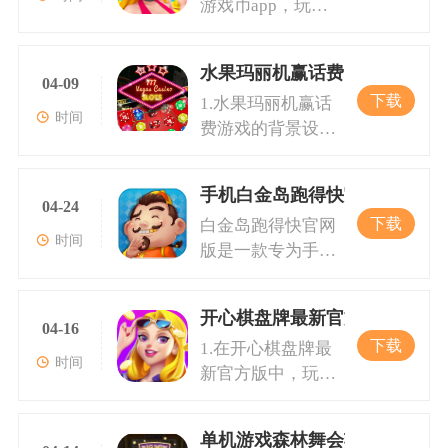
游戏币app，玩家
用了金币系统，玩
和多人对战，还提
一点正是游戏的魅
将置身于一个虚拟
家需要通过赢得对
供了丰富的竞技场
力所在。2.在玩家
的游戏世界，您可
局来赚取金币，而
和活动咨询平台，
累计的金币可以用
水果玛丽机赢话费
以享受到各种创新
这些金币可以用来
04-09
让玩家即时了解最
来参与各种精彩活
下载
1.水果玛丽机赢话
设计的游戏类游
参与更高风险、更
新的游戏动态和活
动。通过这些活
时间
费游戏的背景设计
戏。从经典的飞盘
高回报的游戏。无
动信息。游戏特色
动，玩家既可以赢
为一个色彩斑斓的
游戏，到别具特色
论你是新手还是老
1.精美画风：游戏
得更多的游戏币，
水果世界，各种水
的六狮王朝，各类
手，这款游戏都提
的界面设计考究，
也有机会赢取实物
手机白金岛跑得快官网版
果图案在拉霸机滚
游戏不仅玩法丰
04-24
供了指引和玩法说
色彩搭配鲜艳却不
奖励。游戏内设有
下载
白金岛跑得快官网
动时，能够吸引玩
富，还在视觉上给
明，确保每一位玩
刺眼，人物形象和
排行榜系统，玩家
时间
版是一款专为手机
家的注意力。游戏
玩家带来前所未有
家都能快速上手，
场景的绘制都尽显
可以通过挑战排行
用户设计的游戏，
操作简单，玩家只
的震撼。特别值得
尽享游戏乐趣。2.
精致美观。玩家在
榜上的其他玩家，
拥有精美画风与出
需轻按屏幕便可启
一提的是，每种游
德州扑克是一种需
体验游戏的同时还
不断提升自己的排
开心棋盘牌最新官方版
色的ui设计。游戏
动拉霸机。随着滚
04-16
戏都有其独特的奖
要策略和运气相结
能享受视觉上的绝
名，以赢得荣
下载
1.在开心棋盘牌最
规则简单易懂，同
轮转动，心跳加速
励倍数说明，玩家
合的游戏。每轮游
佳体验。2.防作假
时间
新官方版中，玩家
时也有各种不同的
的期待感不断提
在游戏的过程中，
戏，玩家通过分配
机制：为确保游戏
可以体验到多种形
玩法供玩家挑战。
升，直到最终的结
随着技巧和运气的
两张底牌和五张公
的公平性与公正
式的游戏。无论是
通过参与游戏内的
果揭晓——这正是
巧妙结合，能够赢
共牌来组合出手中
性，游戏设计了先
单机游戏森林舞会苹果版