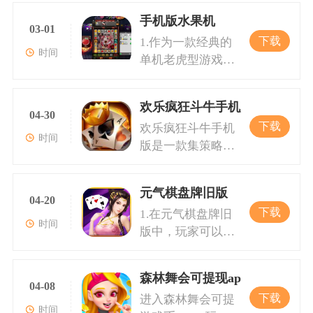
手机版水果机
03-01
下载
1.作为一款经典的
时间
单机老虎型游戏，
手机版水果机复刻
了实体水果机的经
欢乐疯狂斗牛手机版
典元素，同时融入
04-30
下载
欢乐疯狂斗牛手机
了现代游戏的创新
时间
版是一款集策略性
设计。游戏以777
与娱乐性于一体的
九线拉王为核心玩
手机游戏。斗牛游
法，玩家需要通过
元气棋盘牌旧版
戏作为一种源远流
旋转转轴来匹配不
04-20
下载
1.在元气棋盘牌旧
长的扑克游戏，凭
同的水果图案。当
时间
版中，玩家可以体
借其简单易懂的规
三个图案连成一线
验到包括德州扑
则和快速激烈的对
时，即可获得相应
克、斗地主、二十
战节奏在游戏界占
的金币奖励。每一
森林舞会可提现app
一点等在内的多款
据着重要地位。该
04-08
次旋转都可能迎来
下载
进入森林舞会可提
经典游戏。游戏采
游戏不仅支持单人
意外的惊喜，而这
时间