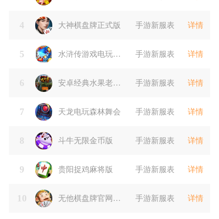
4
大神棋盘牌正式版
手游新服表
详情
5
水浒传游戏电玩苹
手游新服表
详情
6
果版
安卓经典水果老虎
手游新服表
详情
7
机单机版免费
天龙电玩森林舞会
手游新服表
详情
8
斗牛无限金币版
手游新服表
详情
9
贵阳捉鸡麻将版
手游新服表
详情
10
无他棋盘牌官网版
手游新服表
详情