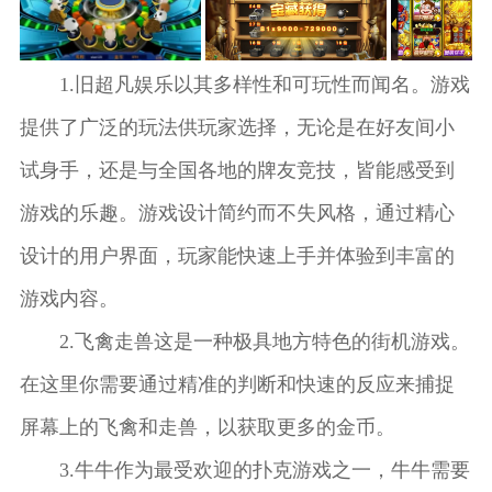
玩家在游戏中享受
感的满足。2.飞机
过程，而胡牌则是
玩法更加丰富多
性，开发者加入了
如同置身于森林狂
带翅膀：独特的游
游戏赢取胜利的标
样，玩家可以体验
金币雨活动，让玩
欢般的乐趣。游戏
戏元素飞机
志。游戏为用户提
到多种不同的游戏
家在紧张刺激的游
1.旧超凡娱乐以其多样性和可玩性而闻名。游戏
特色1.游戏内设有
供了多种麻将规则
策略与乐趣。2.这
戏过程中，享受到
多种方式获取金币
提供了广泛的玩法供玩家选择，无论是在好友间小
选择，无论是广东
款游戏还内置了多
意外的收获。玩家
及游戏币，不仅可
麻将、四川麻将还
种辅助工具，帮助
还可以使用辅助工
以通过参与游戏获
试身手，还是与全国各地的牌友竞技，皆能感受到
是经典国标麻将，
玩家更好地掌握游
具来提升游戏体
得，也能通过
游戏的乐趣。游戏设计简约而不失风格，通过精心
玩家都能找到适合
戏节奏，最大化中
验，轻松完成更多
自己的玩法。2.游
奖概率。水果机手
的游戏关卡。游戏
设计的用户界面，玩家能快速上手并体验到丰富的
戏内的账号管理也
机单机版在账号问
特色1.经典模式：
十分便捷和安全。
游戏内容。
题上做出了极大的
重温经典设计，让
哈灵麻将支持多种
优化，采用了简单
玩家在熟悉的
2.飞禽走兽这是一种极具地方特色的街机游戏。
登录方式，确保用
且安全的登录机
户的信息安全，新
制，确保玩家的账
在这里你需要通过精准的判断和快速的反应来捕捉
版app还优化了账
户安全无忧。游戏
屏幕上的飞禽和走兽，以获取更多的金币。
号问题处理机制，
特色1.水果机手机
为玩家的账号安全
单机版的积累式拉
3.牛牛作为最受欢迎的扑克游戏之一，牛牛需要
保驾护航。无论是